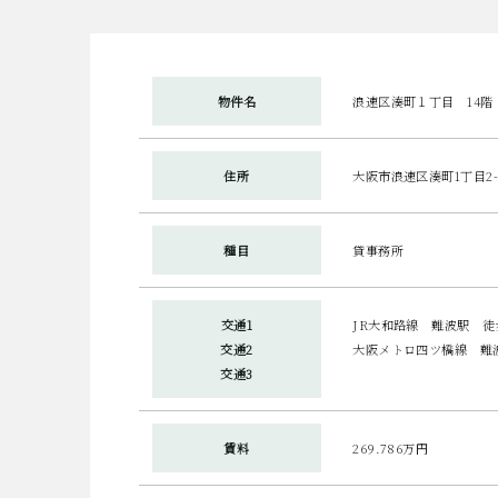
物件名
浪速区湊町１丁目 14階
住所
大阪市浪速区湊町1丁目2
種目
貸事務所
交通1
JR大和路線 難波駅 徒
交通2
大阪メトロ四ツ橋線 難
交通3
賃料
269.786万円