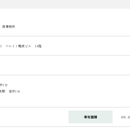
 貸事務所
-3 マルイト難波ビル 14階
歩1分
波駅 徒歩1分
専有面積
405.