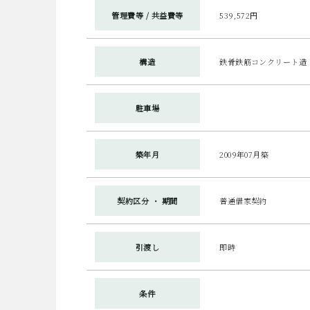
管理費等 / 共益費等
539,572円
構造
鉄骨鉄筋コンクリート造（
駐車場
築年月
2009年07月築
契約区分 ・ 期間
普通借家契約
引渡し
即時
条件