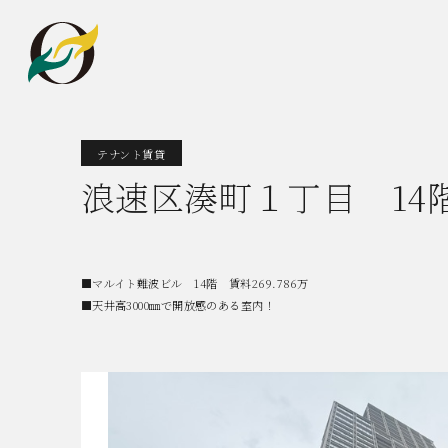
テナント賃貸
浪速区湊町１丁目 14
■マルイト難波ビル 14階 賃料269.786万
■天井高3000㎜で開放感のある室内！