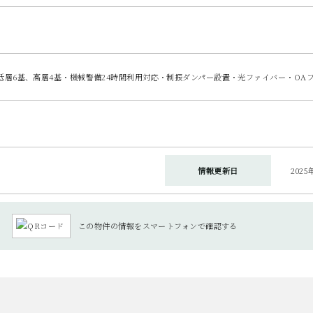
低層6基、高層4基・機械警備24時間利用対応・制振ダンパー設置・光ファイバー・OA
情報更新日
2025
この物件の情報をスマートフォンで確認する