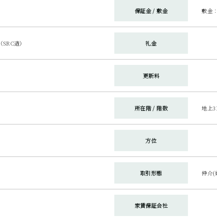
保証金 / 敷金
敷金：2
SRC造）
礼金
更新料
所在階 / 階数
地上3
方位
取引形態
仲介(
家賃保証会社