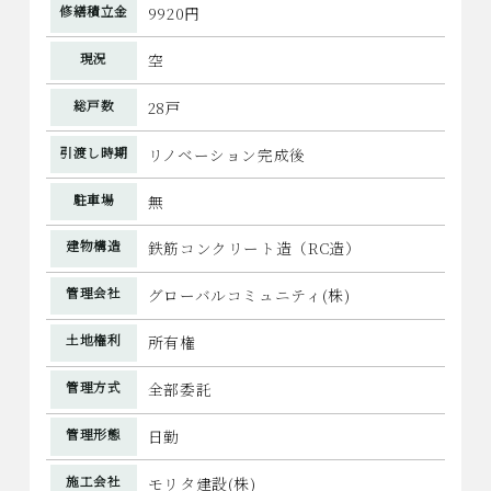
修繕積立金
9920円
現況
空
総戸数
28戸
引渡し時期
リノベーション完成後
駐車場
無
建物構造
鉄筋コンクリート造（RC造）
管理会社
グローバルコミュニティ(株)
土地権利
所有権
管理方式
全部委託
管理形態
日勤
施工会社
モリタ建設(株)