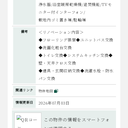
浄水器/浴室暖房乾燥機/追焚機能/TVモ
ニター付インターフォン/
敷地内ゴミ置き場/駐輪場
備考
＜リノベーション内容＞
◆フローリング張替◆ユニットバス交換
◆洗面化粧台交換
◆トイレ交換◆システムキッチン交換◆
壁・天井クロス交換
◆建具・玄関収納交換◆洗濯水栓・防水
パン交換
関連リンク
物件地図
情報更新日
2026年07月03日
この物件の情報をスマートフォ