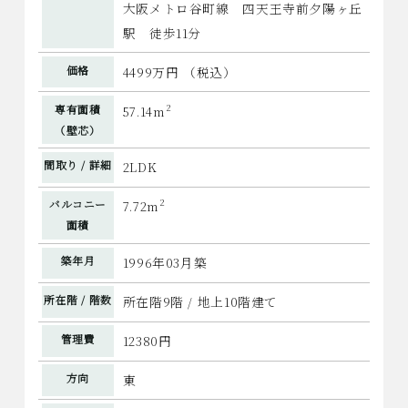
大阪メトロ谷町線 四天王寺前夕陽ヶ丘
駅 徒歩11分
価格
4499万円 （税込）
2
専有面積
57.14m
（壁芯）
間取り / 詳細
2LDK
2
バルコニー
7.72m
面積
築年月
1996年03月築
所在階 / 階数
所在階9階 / 地上10階建て
管理費
12380円
方向
東