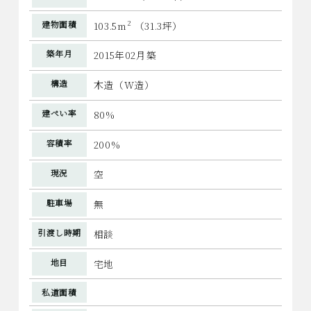
2
建物面積
103.5m
（31.3坪）
築年月
2015年02月築
構造
木造（W造）
建ぺい率
80%
容積率
200%
現況
空
駐車場
無
引渡し時期
相談
地目
宅地
私道面積