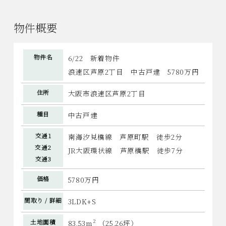
物件概要
物件名
6/22 新着物件
浪速区芦原2丁目 中古戸建 5780万円
住所
大阪市浪速区芦原2丁目
種目
中古戸建
交通1
南海汐見橋線 芦原町駅 徒歩2分
交通2
JR大阪環状線 芦原橋駅 徒歩7分
交通3
価格
5780万円
間取り / 詳細
3LDK+S
2
土地面積
83.53m
（25.26坪）