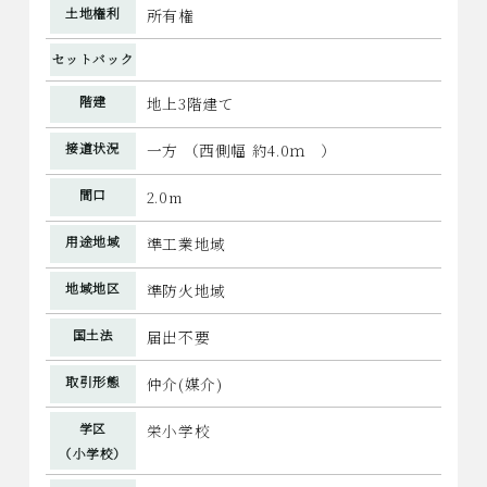
土地権利
所有権
セットバック
階建
地上3階建て
接道状況
一方 （西側幅 約4.0ｍ ）
間口
2.0m
用途地域
準工業地域
地域地区
準防火地域
国土法
届出不要
取引形態
仲介(媒介)
学区
栄小学校
（小学校）